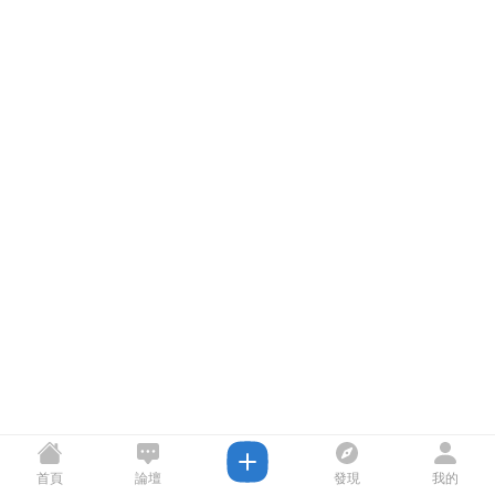
首頁
論壇
發現
我的