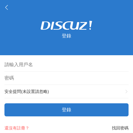
登錄
安全提問(未設置請忽略)
登錄
還沒有註冊？
找回密碼