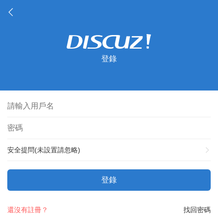
登錄
安全提問(未設置請忽略)
登錄
還沒有註冊？
找回密碼