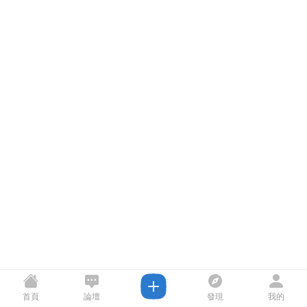
首頁
論壇
發現
我的