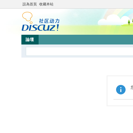
設為首頁
收藏本站
論壇