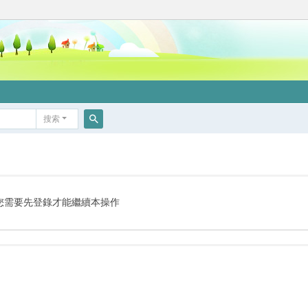
搜索
搜
索
您需要先登錄才能繼續本操作