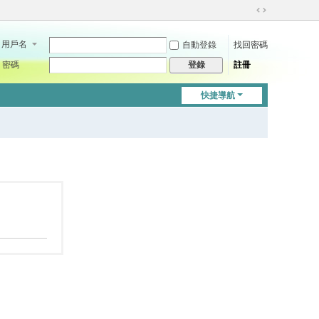
切
換
用戶名
自動登錄
找回密碼
到
寬
密碼
註冊
登錄
版
快捷導航