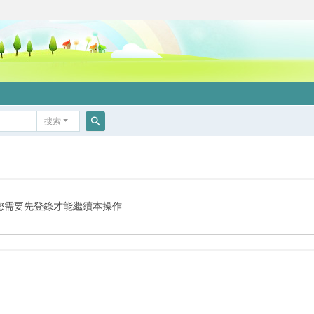
搜索
搜
索
您需要先登錄才能繼續本操作