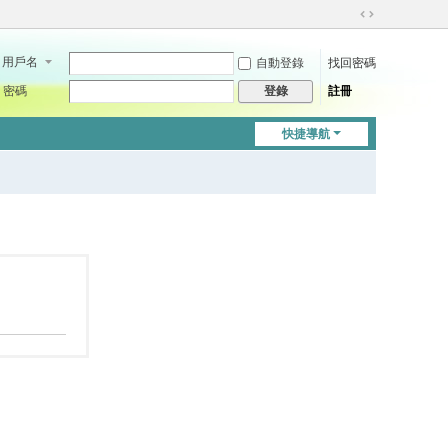
切
換
用戶名
自動登錄
找回密碼
到
寬
密碼
註冊
登錄
版
快捷導航