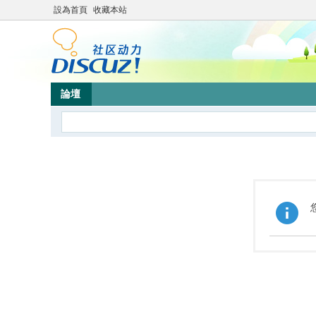
設為首頁
收藏本站
論壇