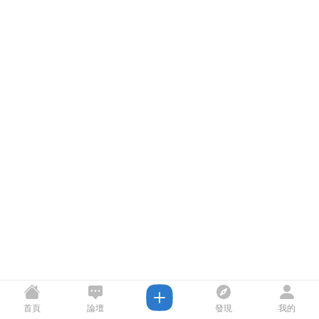
首頁
論壇
發現
我的