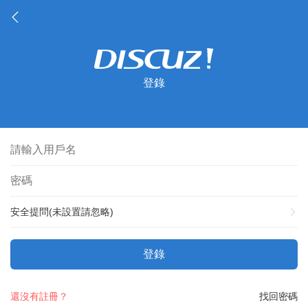
登錄
安全提問(未設置請忽略)
登錄
還沒有註冊？
找回密碼