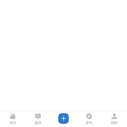
首頁
論壇
發現
我的