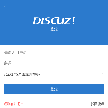
登錄
安全提問(未設置請忽略)
登錄
還沒有註冊？
找回密碼