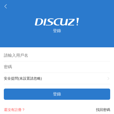
登錄
安全提問(未設置請忽略)
登錄
還沒有註冊？
找回密碼