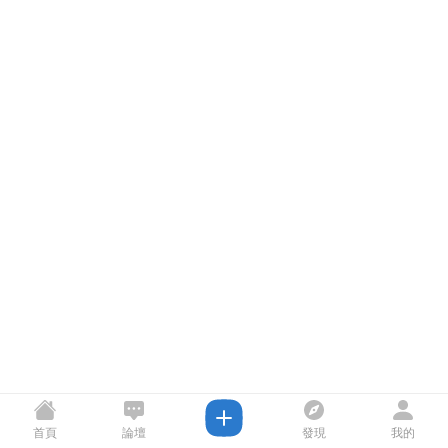
首頁
論壇
發現
我的