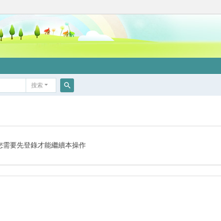
搜索
搜
索
您需要先登錄才能繼續本操作