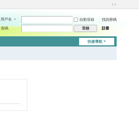
切
換
用戶名
自動登錄
找回密碼
到
寬
密碼
註冊
登錄
版
快捷導航