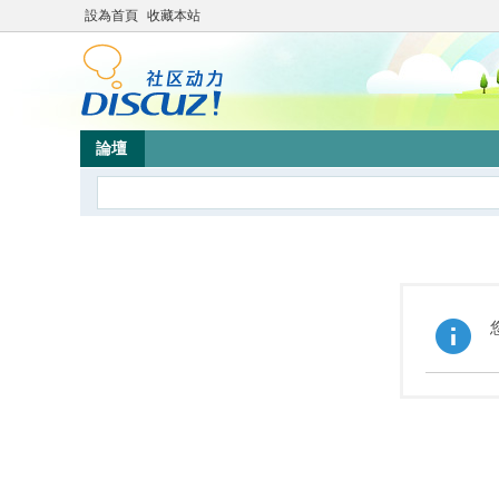
設為首頁
收藏本站
論壇