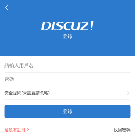
登錄
安全提問(未設置請忽略)
登錄
還沒有註冊？
找回密碼