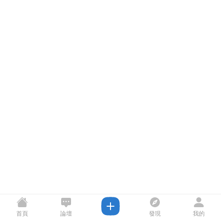
首頁
論壇
發現
我的