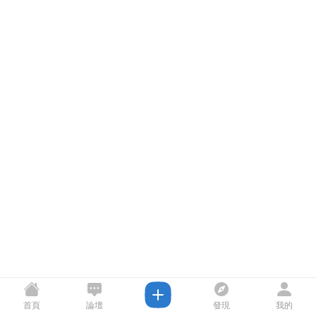
首頁
論壇
發現
我的