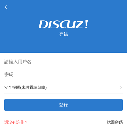
登錄
安全提問(未設置請忽略)
登錄
還沒有註冊？
找回密碼