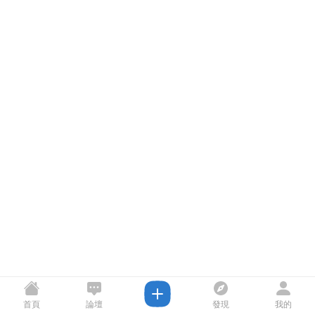
首頁
論壇
發現
我的