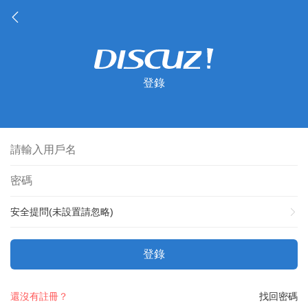
登錄
安全提問(未設置請忽略)
登錄
還沒有註冊？
找回密碼