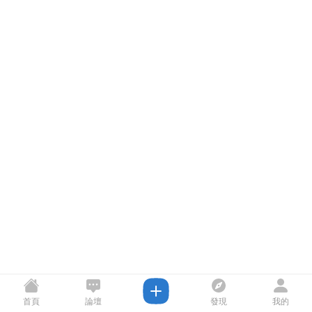
首頁
論壇
發現
我的