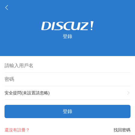
登錄
安全提問(未設置請忽略)
登錄
還沒有註冊？
找回密碼