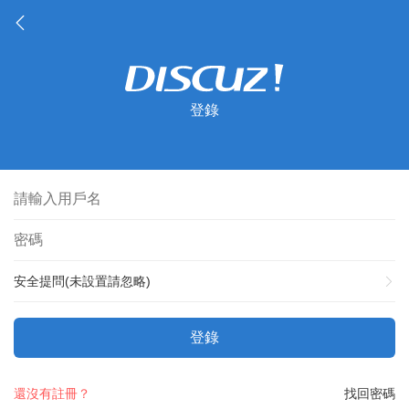
登錄
安全提問(未設置請忽略)
登錄
還沒有註冊？
找回密碼