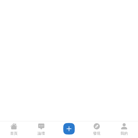
首頁
論壇
發現
我的