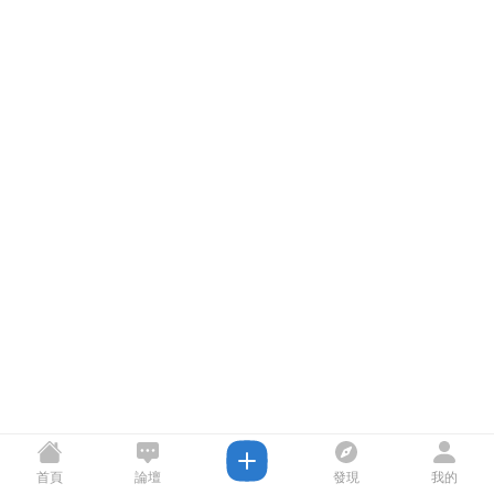
首頁
論壇
發現
我的