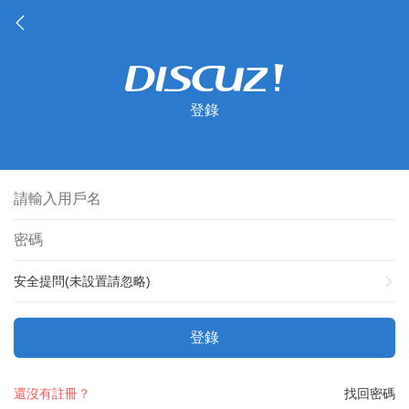
登錄
安全提問(未設置請忽略)
登錄
還沒有註冊？
找回密碼