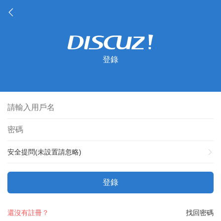
登錄
安全提問(未設置請忽略)
登錄
還沒有註冊？
找回密碼