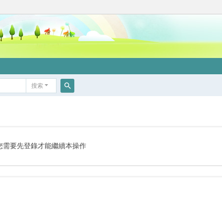
搜索
搜
索
您需要先登錄才能繼續本操作