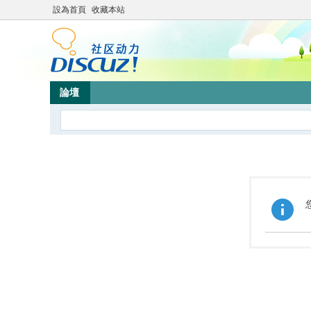
設為首頁
收藏本站
論壇