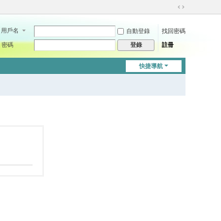
切
換
用戶名
自動登錄
找回密碼
到
寬
密碼
註冊
登錄
版
快捷導航