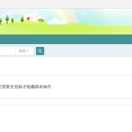
搜索
搜
索
您需要先登錄才能繼續本操作