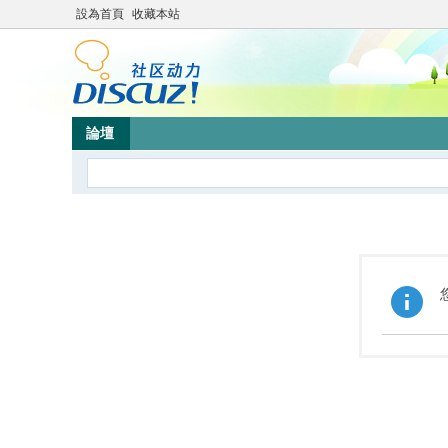
設為首頁
收藏本站
論壇