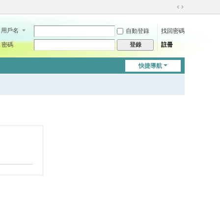
切
換
用戶名
自動登錄
找回密碼
到
寬
密碼
註冊
登錄
版
快捷導航