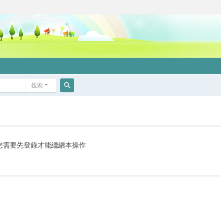
搜索
搜
索
您需要先登錄才能繼續本操作