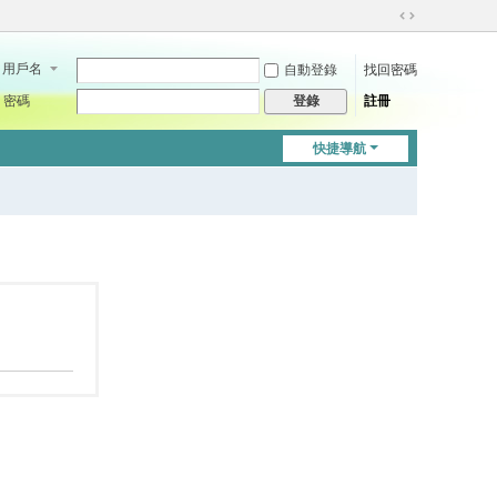
切
換
用戶名
自動登錄
找回密碼
到
寬
密碼
註冊
登錄
版
快捷導航