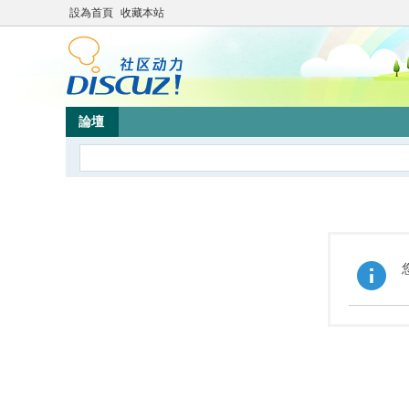
設為首頁
收藏本站
論壇