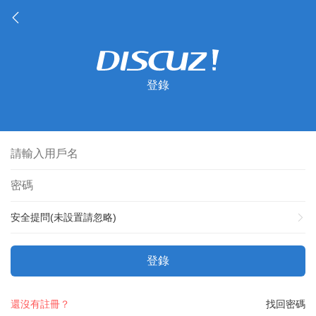
登錄
安全提問(未設置請忽略)
登錄
還沒有註冊？
找回密碼