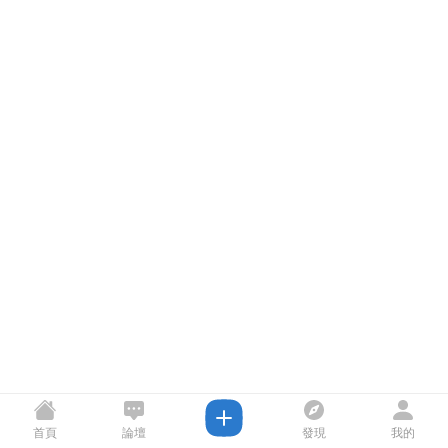
首頁
論壇
發現
我的