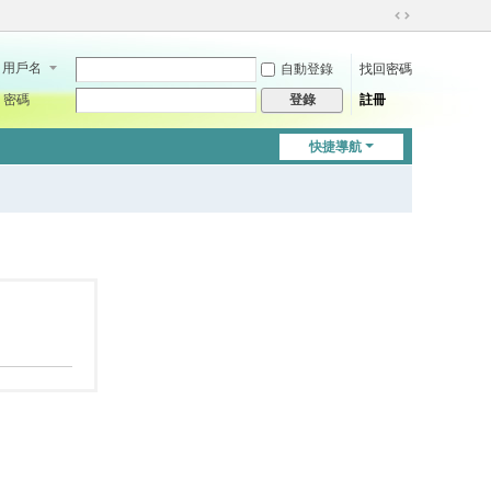
切
換
用戶名
自動登錄
找回密碼
到
寬
密碼
註冊
登錄
版
快捷導航