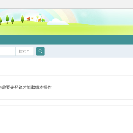
搜索
搜
索
您需要先登錄才能繼續本操作