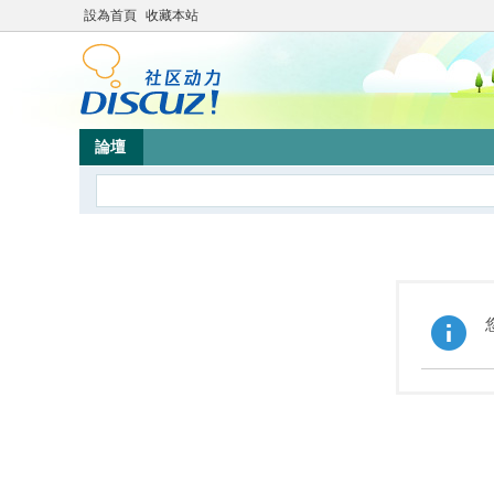
設為首頁
收藏本站
論壇