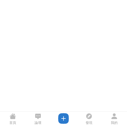
首頁
論壇
發現
我的