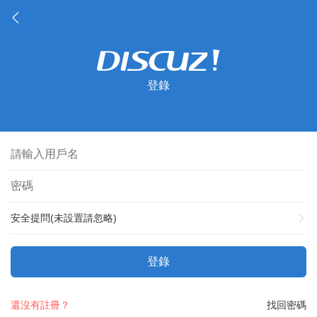
登錄
安全提問(未設置請忽略)
登錄
還沒有註冊？
找回密碼