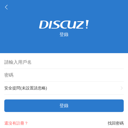
登錄
安全提問(未設置請忽略)
登錄
還沒有註冊？
找回密碼