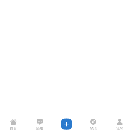
首頁
論壇
發現
我的