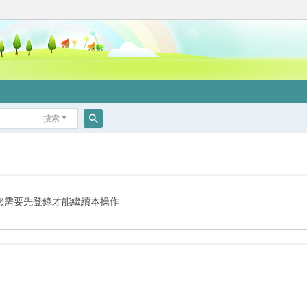
搜索
搜
索
您需要先登錄才能繼續本操作