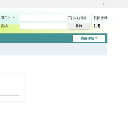
切
換
用戶名
自動登錄
找回密碼
到
寬
密碼
註冊
登錄
版
快捷導航