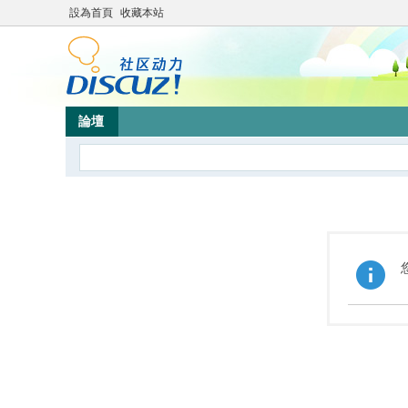
設為首頁
收藏本站
論壇