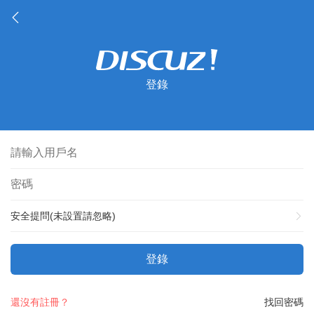
登錄
安全提問(未設置請忽略)
登錄
還沒有註冊？
找回密碼