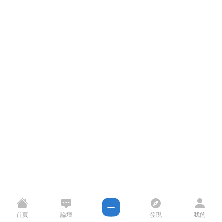
首頁
論壇
發現
我的