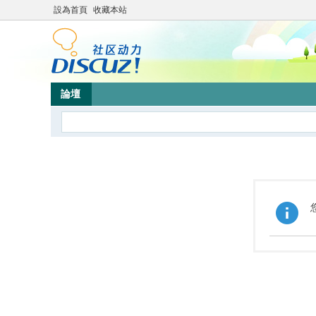
設為首頁
收藏本站
論壇