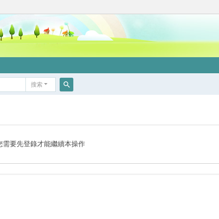
搜索
搜
索
您需要先登錄才能繼續本操作