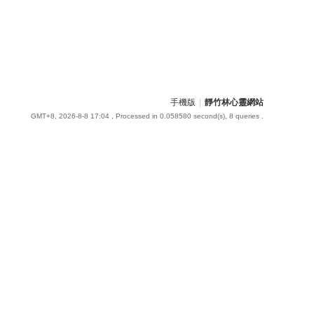
手機版
|
靜竹林心靈網站
GMT+8, 2026-8-8 17:04
, Processed in 0.058580 second(s), 8 queries .