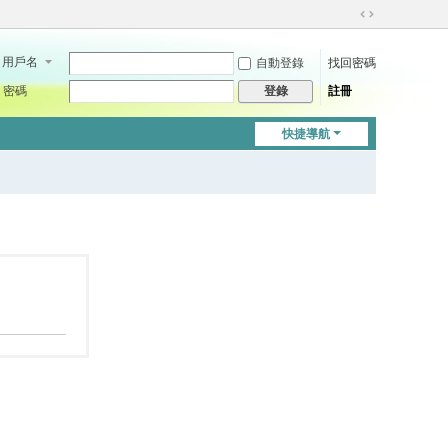
切
換
用戶名
自動登錄
找回密碼
到
寬
密碼
註冊
登錄
版
快捷導航