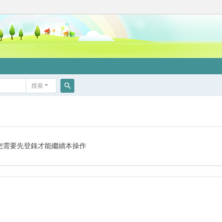
搜索
搜
索
您需要先登錄才能繼續本操作