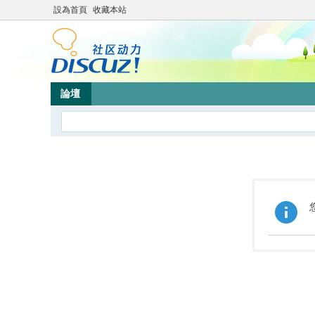
設為首頁
收藏本站
論壇