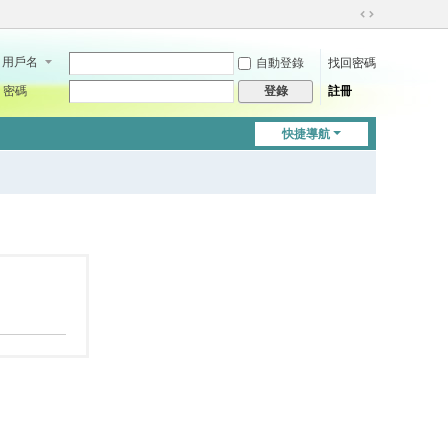
切
換
用戶名
自動登錄
找回密碼
到
寬
密碼
註冊
登錄
版
快捷導航