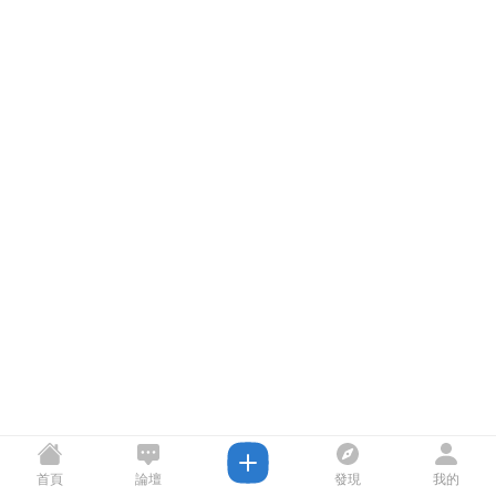
首頁
論壇
發現
我的