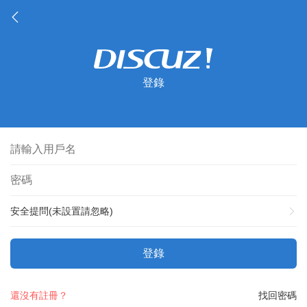
登錄
安全提問(未設置請忽略)
登錄
還沒有註冊？
找回密碼