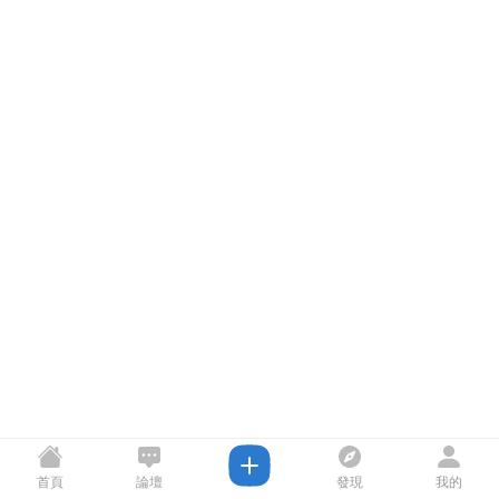
首頁
論壇
發現
我的