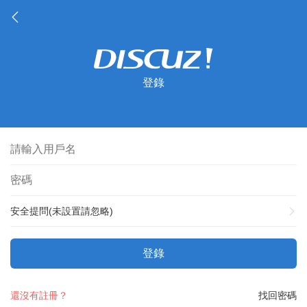
登錄
安全提問(未設置請忽略)
登錄
還沒有註冊？
找回密碼