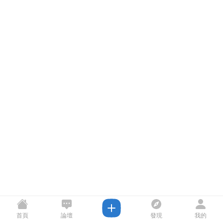
首頁
論壇
發現
我的