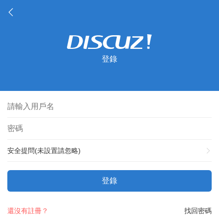
登錄
安全提問(未設置請忽略)
登錄
還沒有註冊？
找回密碼