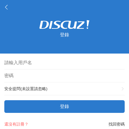
登錄
安全提問(未設置請忽略)
登錄
還沒有註冊？
找回密碼