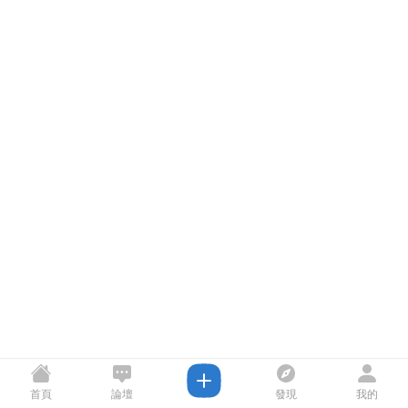
首頁
論壇
發現
我的