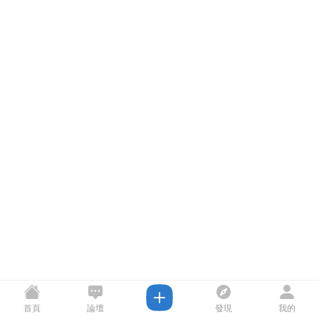
首頁
論壇
發現
我的