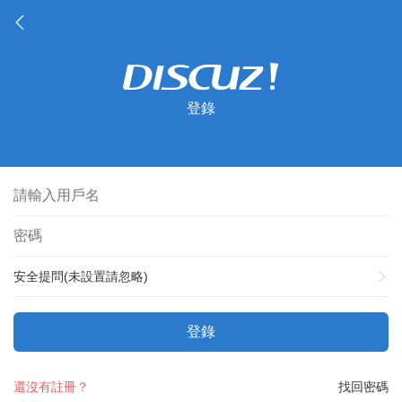
登錄
安全提問(未設置請忽略)
登錄
還沒有註冊？
找回密碼