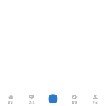
首頁
論壇
發現
我的