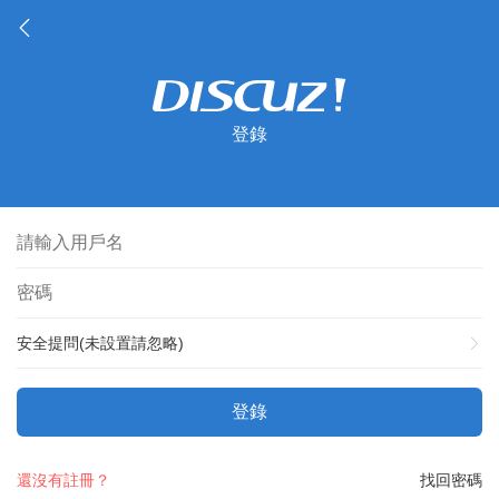
登錄
安全提問(未設置請忽略)
登錄
還沒有註冊？
找回密碼