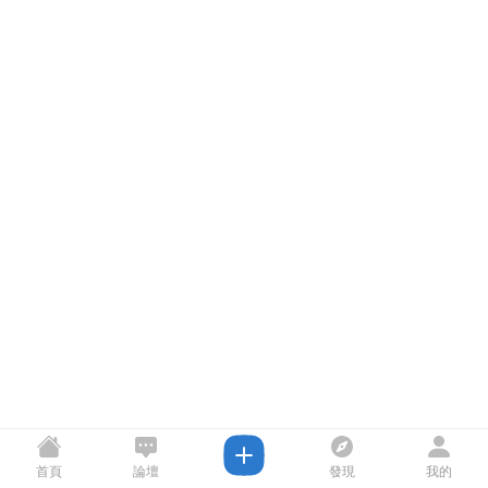
首頁
論壇
發現
我的