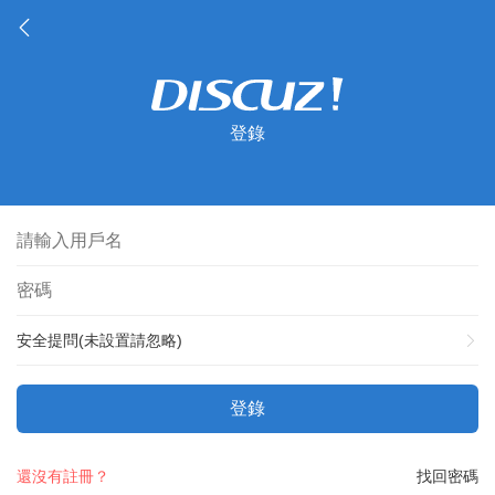
登錄
安全提問(未設置請忽略)
登錄
還沒有註冊？
找回密碼