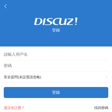
登錄
安全提問(未設置請忽略)
登錄
還沒有註冊？
找回密碼