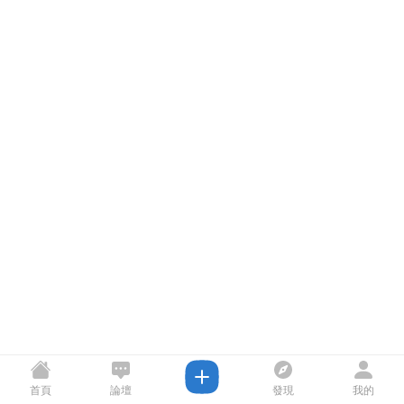
首頁
論壇
發現
我的