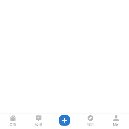
首頁
論壇
發現
我的