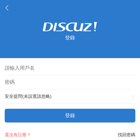
登錄
安全提問(未設置請忽略)
登錄
還沒有註冊？
找回密碼