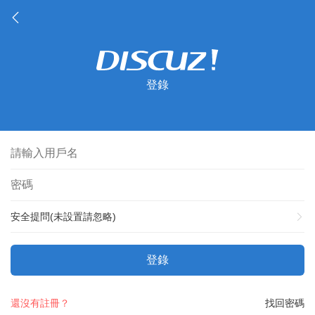
登錄
安全提問(未設置請忽略)
登錄
還沒有註冊？
找回密碼