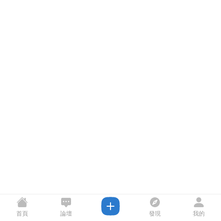
首頁
論壇
發現
我的