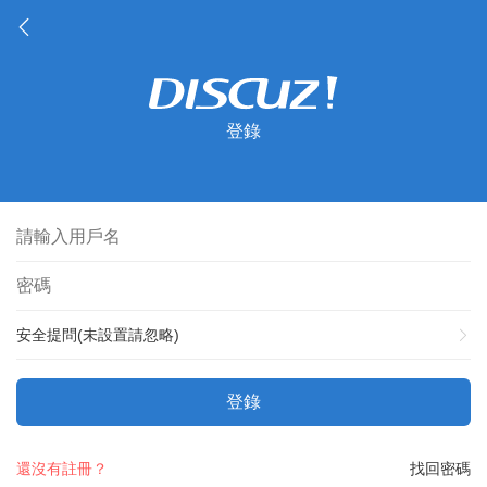
登錄
安全提問(未設置請忽略)
登錄
還沒有註冊？
找回密碼