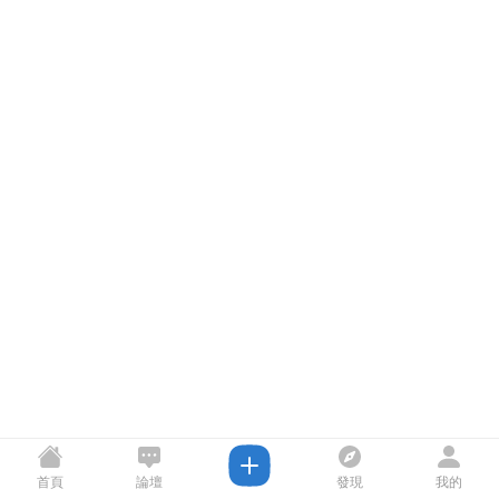
首頁
論壇
發現
我的