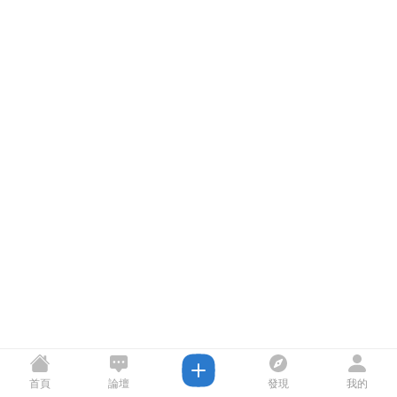
首頁
論壇
發現
我的