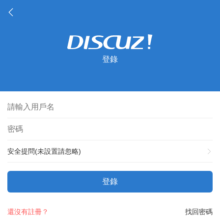
登錄
安全提問(未設置請忽略)
登錄
還沒有註冊？
找回密碼