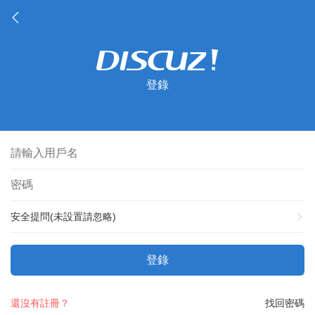
登錄
安全提問(未設置請忽略)
登錄
還沒有註冊？
找回密碼