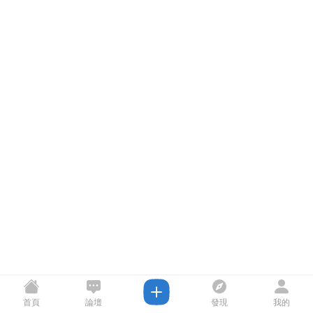
首頁
論壇
發現
我的