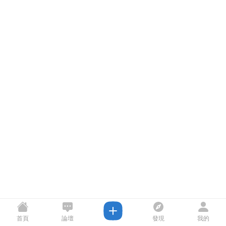
首頁
論壇
發現
我的