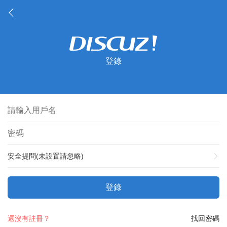
登錄
安全提問(未設置請忽略)
登錄
還沒有註冊？
找回密碼