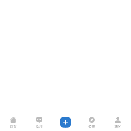
首頁
論壇
發現
我的