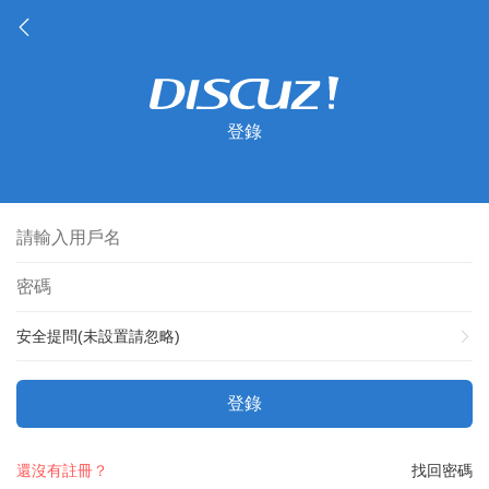
登錄
安全提問(未設置請忽略)
登錄
還沒有註冊？
找回密碼