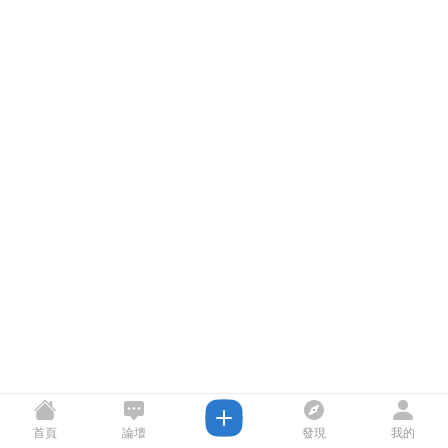
首頁
論壇
發現
我的