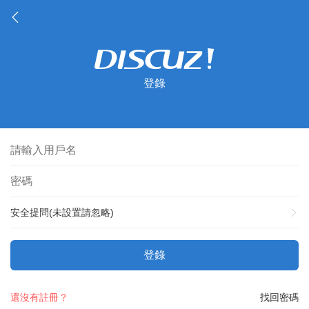
登錄
安全提問(未設置請忽略)
登錄
還沒有註冊？
找回密碼