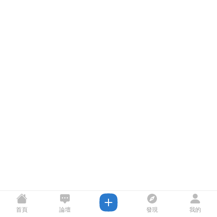
首頁
論壇
發現
我的