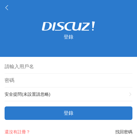
登錄
安全提問(未設置請忽略)
登錄
還沒有註冊？
找回密碼