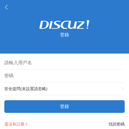
登錄
安全提問(未設置請忽略)
登錄
還沒有註冊？
找回密碼