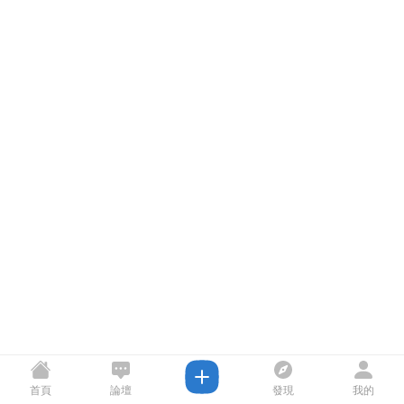
首頁
論壇
發現
我的