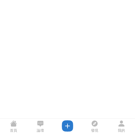
首頁
論壇
發現
我的