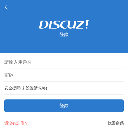
登錄
安全提問(未設置請忽略)
登錄
還沒有註冊？
找回密碼