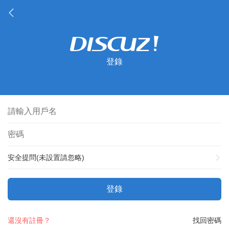
登錄
安全提問(未設置請忽略)
登錄
還沒有註冊？
找回密碼