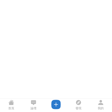
首頁
論壇
發現
我的