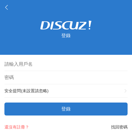
登錄
安全提問(未設置請忽略)
登錄
還沒有註冊？
找回密碼