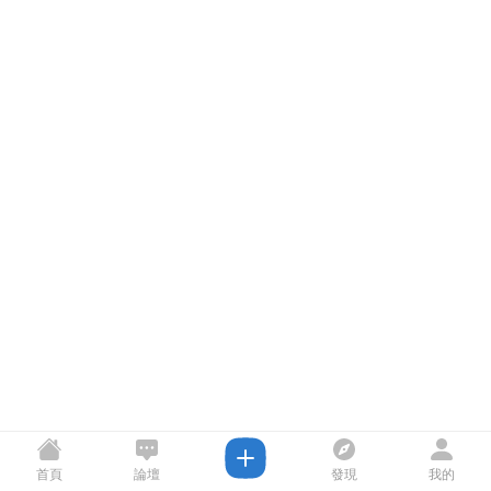
首頁
論壇
發現
我的