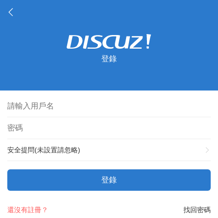
登錄
安全提問(未設置請忽略)
登錄
還沒有註冊？
找回密碼