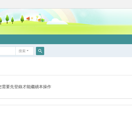
搜索
搜
索
您需要先登錄才能繼續本操作