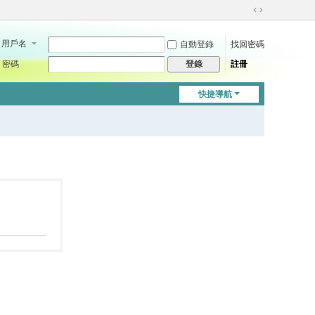
切
換
用戶名
自動登錄
找回密碼
到
寬
密碼
註冊
登錄
版
快捷導航