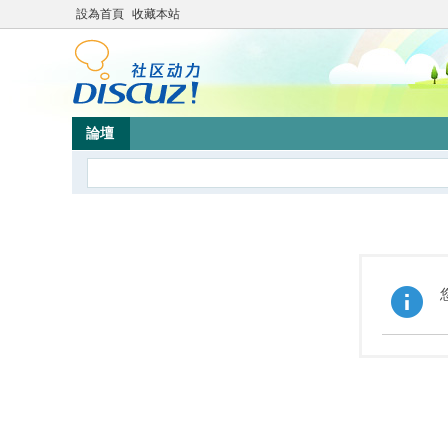
設為首頁
收藏本站
論壇