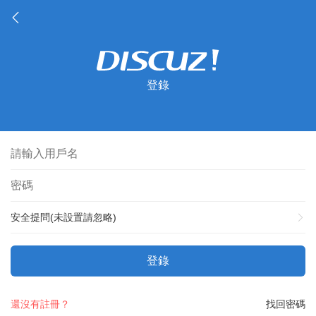
登錄
安全提問(未設置請忽略)
登錄
還沒有註冊？
找回密碼