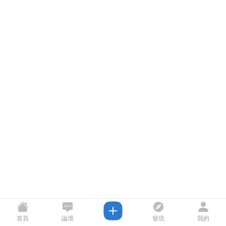
首頁
論壇
發現
我的